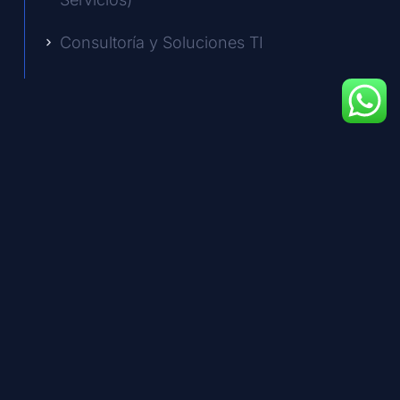
Consultoría y Soluciones TI
Infraestructura y Data Center
Diseñamos, implementamos y gestionamos tu
infraestructura TI, ya sea tradicional, en la nube o
hiperconvergente. Modernizamos tu centro de datos
y proveemos el hardware (servidores, cómputo) y
software necesario para operar eficientemente.